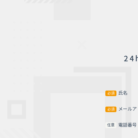
24
氏名
必須
メールア
必須
電話番号
任意