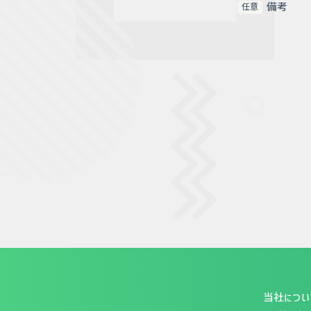
備考
任意
当社につい